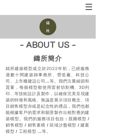
- ​ABOUT US -
​鑄所簡介
鑄所建築模型成立於2022年初，已經
服務
過數十間建築師事務所、營造廠、科技公
司、上市櫃建設公司...等。
我們注重細節和
質量，每個模型都使用雷射切割機、3D列
印...等技術設計及製作，以確保完美呈現建
築的特徵和風格。
無論是展示項目概念、項
目銷售模型亦或是紀念性的禮品，我們也都
能根據客戶的需求和願景製作出相對應的建
築模型。
我們的服務項目包括 : 競圖模型 /
銷售模型 / 銷售素模 / 區域沙盤模型 / 建案
模型 / 工程模型 ...等。