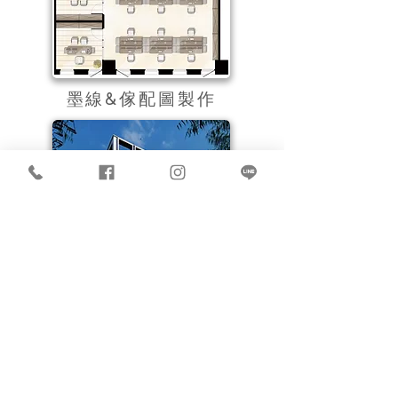
​墨線&傢配圖製作
​建築渲染圖&影片製作